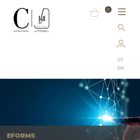
SOBRE NÓS
0
MARCAS
INFORMAÇÃO AO CONSUMIDOR
SERVIÇOS
PT
MAIS CONTRASTARIA
EN
FAQ
LOJA ONLINE
EFORMS