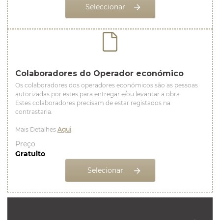
Seleccionar
Colaboradores do Operador económico
Os colaboradores dos operadores económicos são as pessoas
autorizadas por estes para entregar e/ou levantar a obra.
Estes colaboradores precisam de estar registados na
contrastaria.
Mais Detalhes
Aqui
.
Preço
Gratuito
Selecionar