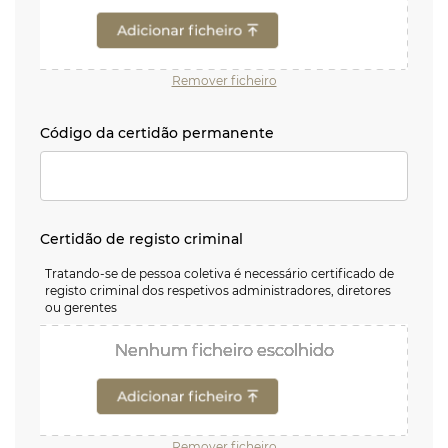
Remover ficheiro
Código da certidão permanente
Código da certidão permanente
Certidão de registo criminal
Certidão de registo criminal
Tratando-se de pessoa coletiva é necessário certificado de
registo criminal dos respetivos administradores, diretores
ou gerentes
Nenhum ficheiro escolhido
Nenhum ficheiro escolhido
Nenhum ficheiro escolhido
Nenhum ficheiro escolhido
Nenhum ficheiro escolhido
Nenhum ficheiro escolhido
Nenhum ficheiro escolhido
Nenhum ficheiro escolhido
Nenhum ficheiro escolhido
Remover ficheiro