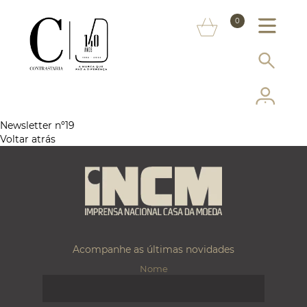
SOBRE NÓS
0
MARCAS
INFORMAÇÃO AO CONSUMIDOR
SERVIÇOS
Newsletter nº19
Voltar atrás
MAIS CONTRASTARIA
FAQ
LOJA ONLINE
Acompanhe as últimas novidades
Nome