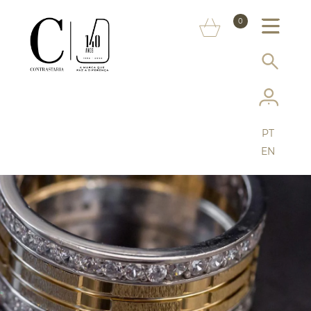
SOBRE NÓS
0
MARCAS
INFORMAÇÃO AO CONSUMIDOR
SERVIÇOS
PT
MAIS CONTRASTARIA
EN
FAQ
LOJA ONLINE