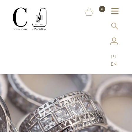
SOBRE NÓS
0
MARCAS
INFORMAÇÃO AO CONSUMIDOR
SERVIÇOS
PT
MAIS CONTRASTARIA
EN
FAQ
LOJA ONLINE