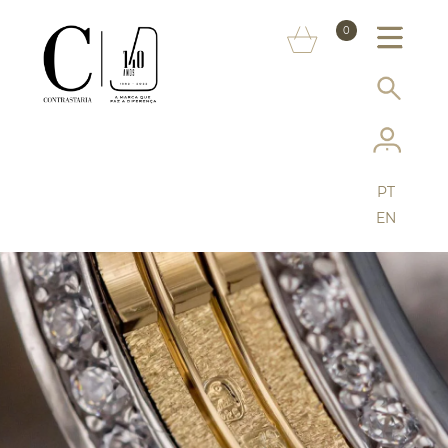
SOBRE NÓS
0
MARCAS
INFORMAÇÃO AO CONSUMIDOR
SERVIÇOS
PT
MAIS CONTRASTARIA
EN
FAQ
LOJA ONLINE