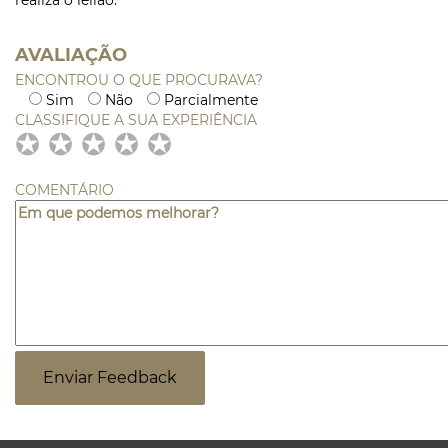
realiza o leilão.
AVALIAÇÃO
ENCONTROU O QUE PROCURAVA?
Sim
Não
Parcialmente
CLASSIFIQUE A SUA EXPERIÊNCIA
✪
✪
✪
✪
✪
✪
✪
✪
✪
✪
✪
✪
✪
✪
✪
COMENTÁRIO