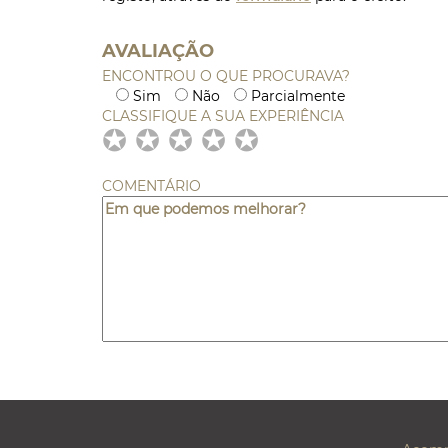
AVALIAÇÃO
ENCONTROU O QUE PROCURAVA?
Sim
Não
Parcialmente
CLASSIFIQUE A SUA EXPERIÊNCIA
✪
✪
✪
✪
✪
✪
✪
✪
✪
✪
✪
✪
✪
✪
✪
COMENTÁRIO