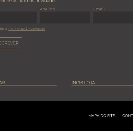
anhe as últimas novidades
Apelido
Email
ito a
Política de Privacidade
LAB
INCM LOJA
MAPA DO SITE
CONT