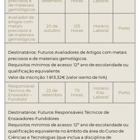
preciosos e
setembro
Horas
Laboral
de materiais
gemológicos
Avaliador de
artigos com
metais
20 de
125
Horário
Porto
preciosos e
outubro
Horas
Laboral
de materiais
gemológicos
Destinatários: Futuros Avaliadores de Artigos com metais
preciosos e de materiais gemológicos.
Requisitos mínimos de acesso: 12º ano de escolaridade ou
qualificação equivalente.
Valor da inscrição: 1.813,32€ (valor isento de IVA).
Responsável
Horário
Técnico de
22 de
75
Pós-
Porto
Ensaiador –
setembro
Horas
Laboral
Fundidor
Destinatários: Futuros Responsáveis Técnicos de
Ensaiadores-Fundidores
Requisitos mínimos de acesso: 12º ano de escolaridade ou
qualificação equivalente no âmbito da área do Curso de
Ciências e Tecnologias (que inclua a disciplina de