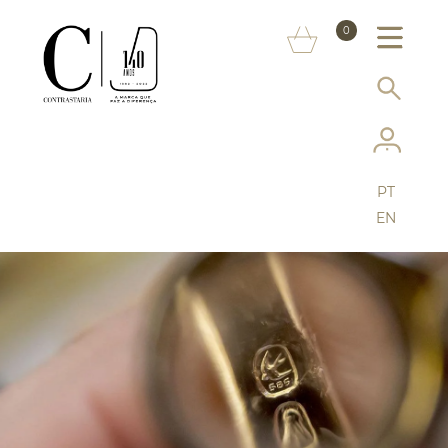
SOBRE NÓS
0
MARCAS
INFORMAÇÃO AO CONSUMIDOR
SERVIÇOS
PT
MAIS CONTRASTARIA
EN
FAQ
LOJA ONLINE