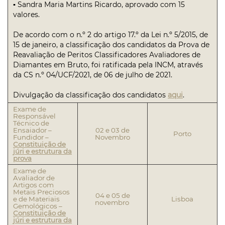
▪ Sandra Maria Martins Ricardo, aprovado com 15
valores.
De acordo com o n.º 2 do artigo 17.º da Lei n.º 5/2015, de
15 de janeiro, a classificação dos candidatos da Prova de
Reavaliação de Peritos Classificadores Avaliadores de
Diamantes em Bruto, foi ratificada pela INCM, através
da CS n.º 04/UCF/2021, de 06 de julho de 2021.
Divulgação da classificação dos candidatos
aqui
.
Exame de
Responsável
Técnico de
Ensaiador –
02 e 03 de
Porto
Fundidor –
Novembro
Constituição de
júri e estrutura da
prova
Exame de
Avaliador de
Artigos com
Metais Preciosos
04 e 05 de
e de Materiais
Lisboa
novembro
Gemológicos –
Constituição de
júri e estrutura da