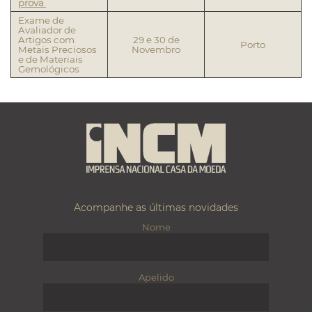
prova
Exame de
Avaliador de
Artigos com
29 e 30 de
Porto
Metais Preciosos
Novembro
e de Materiais
Gemológicos
Acompanhe as últimas novidades
Nome
Apelido