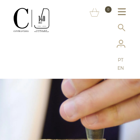
SOBRE NÓS
0
MARCAS
INFORMAÇÃO AO CONSUMIDOR
SERVIÇOS
PT
MAIS CONTRASTARIA
EN
FAQ
LOJA ONLINE