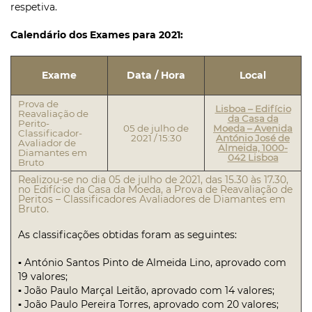
respetiva.
Calendário dos Exames para 2021:
Exame
Data / Hora
Local
Prova de
Lisboa – Edifício
Reavaliação de
da Casa da
Perito-
05 de julho de
Moeda – Avenida
Classificador-
2021 / 15:30
António José de
Avaliador de
Almeida, 1000-
Diamantes em
042 Lisboa
Bruto
Realizou-se no dia 05 de julho de 2021, das 15.30 às 17.30,
no Edifício da Casa da Moeda, a Prova de Reavaliação de
Peritos – Classificadores Avaliadores de Diamantes em
Bruto.
As classificações obtidas foram as seguintes:
▪ António Santos Pinto de Almeida Lino, aprovado com
19 valores;
▪ João Paulo Marçal Leitão, aprovado com 14 valores;
▪ João Paulo Pereira Torres, aprovado com 20 valores;