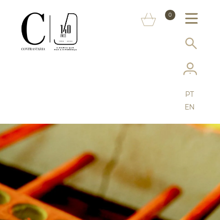
SOBRE NÓS
0
MARCAS
INFORMAÇÃO AO CONSUMIDOR
SERVIÇOS
PT
MAIS CONTRASTARIA
EN
FAQ
LOJA ONLINE