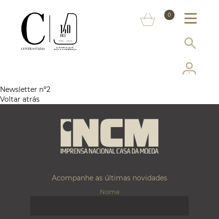
SOBRE NÓS
0
MARCAS
INFORMAÇÃO AO CONSUMIDOR
SERVIÇOS
Newsletter nº2
Voltar atrás
MAIS CONTRASTARIA
FAQ
LOJA ONLINE
Acompanhe as últimas novidades
Nome