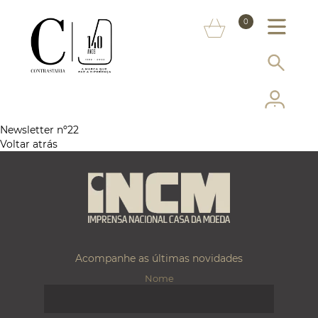
SOBRE NÓS
0
MARCAS
INFORMAÇÃO AO CONSUMIDOR
SERVIÇOS
Newsletter nº22
Voltar atrás
MAIS CONTRASTARIA
FAQ
LOJA ONLINE
Acompanhe as últimas novidades
Nome