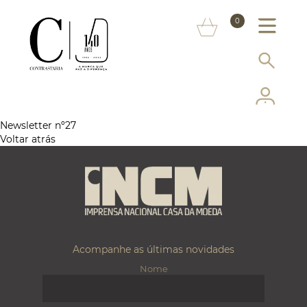
SOBRE NÓS
0
MARCAS
INFORMAÇÃO AO CONSUMIDOR
SERVIÇOS
Newsletter nº27
Voltar atrás
MAIS CONTRASTARIA
FAQ
LOJA ONLINE
Acompanhe as últimas novidades
Nome