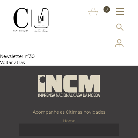
SOBRE NÓS
0
MARCAS
INFORMAÇÃO AO CONSUMIDOR
SERVIÇOS
Newsletter nº30
Voltar atrás
MAIS CONTRASTARIA
FAQ
LOJA ONLINE
Acompanhe as últimas novidades
Nome