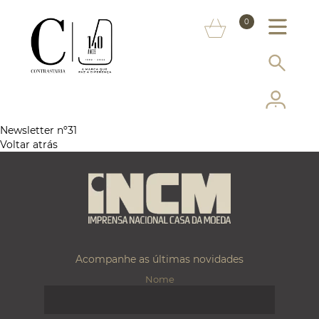
SOBRE NÓS
0
MARCAS
INFORMAÇÃO AO CONSUMIDOR
SERVIÇOS
Newsletter nº31
Voltar atrás
MAIS CONTRASTARIA
FAQ
LOJA ONLINE
Acompanhe as últimas novidades
Nome