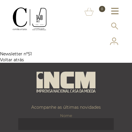
SOBRE NÓS
0
MARCAS
INFORMAÇÃO AO CONSUMIDOR
SERVIÇOS
Newsletter nº51
Voltar atrás
MAIS CONTRASTARIA
FAQ
LOJA ONLINE
Acompanhe as últimas novidades
Nome