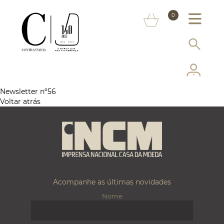
SOBRE NÓS
0
MARCAS
INFORMAÇÃO AO CONSUMIDOR
SERVIÇOS
Newsletter nº56
Voltar atrás
MAIS CONTRASTARIA
FAQ
LOJA ONLINE
Acompanhe as últimas novidades
Nome