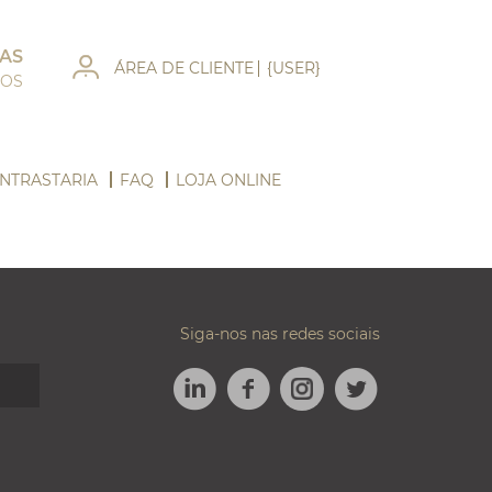
AS
ÁREA DE CLIENTE
{USER}
DOS
NTRASTARIA
FAQ
LOJA ONLINE
Siga-nos nas redes sociais
LINKEDIN
FACEBOOK
TWITTER
INSTAGRAM