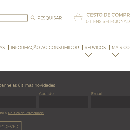
CESTO DE COMPR
0
ITENS SELECIONA
AS
INFORMAÇÃO AO CONSUMIDOR
SERVIÇOS
MAIS CO
anhe as últimas novidades
Apelido
Email
ito a
Política de Privacidade