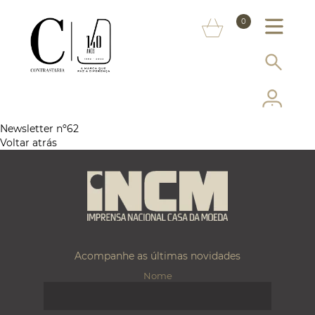
SOBRE NÓS
0
MARCAS
INFORMAÇÃO AO CONSUMIDOR
SERVIÇOS
Newsletter nº62
Voltar atrás
MAIS CONTRASTARIA
FAQ
LOJA ONLINE
Acompanhe as últimas novidades
Nome