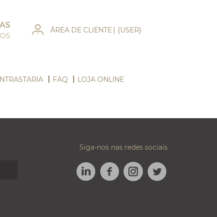
AS
ÁREA DE CLIENTE
{USER}
DOS
NTRASTARIA
FAQ
LOJA ONLINE
Siga-nos nas redes sociais
LINKEDIN
FACEBOOK
TWITTER
INSTAGRAM