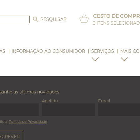
CESTO DE COMPR
0
ITENS SELECIONA
AS
INFORMAÇÃO AO CONSUMIDOR
SERVIÇOS
MAIS CO
anhe as últimas novidades
Apelido
Email
ito a
Política de Privacidade