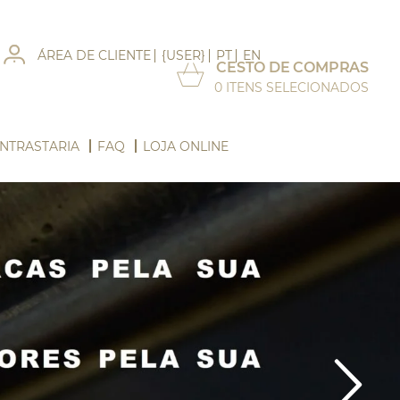
ÁREA DE CLIENTE
{USER}
PT
EN
CESTO DE COMPRAS
0
ITENS SELECIONADOS
NTRASTARIA
FAQ
LOJA ONLINE