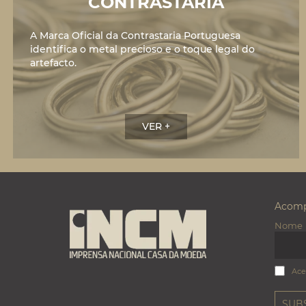
CONTRASTARIA
A Marca Oficial da Contrastaria Portuguesa
identifica o metal precioso e o toque legal do
artefacto.
VER +
Acomp
Nome
Ace