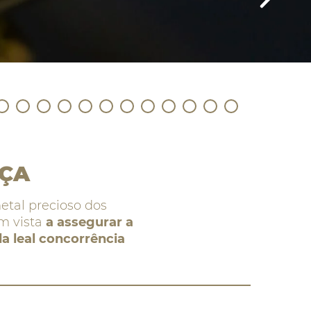
NÇA
etal precioso dos
m vista
a assegurar a
a leal concorrência