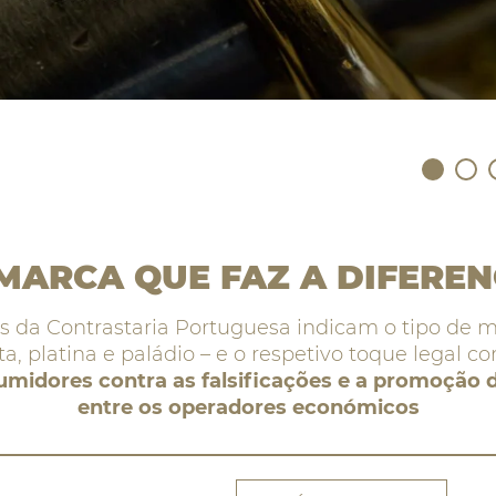
MARCA QUE FAZ A DIFERE
is da Contrastaria Portuguesa indicam o tipo de m
ta, platina e paládio – e o respetivo toque legal co
midores contra as falsificações e a promoção d
entre os operadores económicos