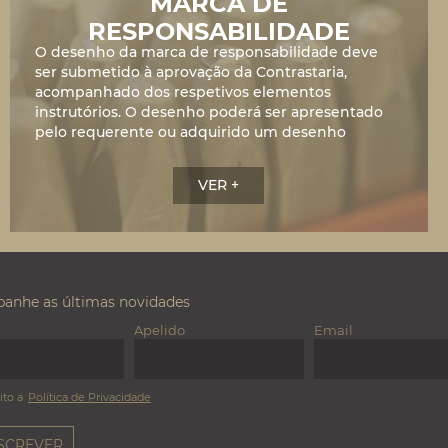
MARCA DE
RESPONSABILIDADE
O desenho da marca de responsabilidade deve
ser submetido à aprovação da Contrastaria,
acompanhado dos respetivos elementos
instrutórios. O desenho poderá ser apresentado
pelo requerente ou adquirido um desenho
previamente aprovado disponível...
VER +
anhe as últimas novidades
Apelido
Email
ito a
Política de Privacidade