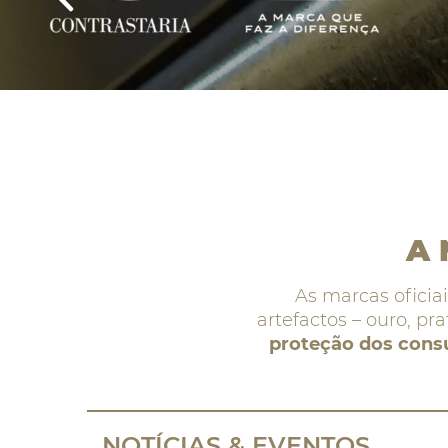
A 
As marcas oficia
artefactos
– ouro, pra
proteção dos consu
NOTÍCIAS & EVENTOS