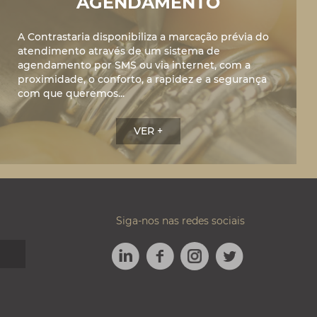
AGENDAMENTO
A Contrastaria disponibiliza a marcação prévia do
atendimento através de um sistema de
agendamento por SMS ou via internet, com a
proximidade, o conforto, a rapidez e a segurança
com que queremos...
VER +
Siga-nos nas redes sociais
LINKEDIN
FACEBOOK
TWITTER
INSTAGRAM