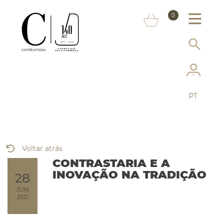
SOBRE NÓS
0
MARCAS
INFORMAÇÃO AO CONSUMIDOR
SERVIÇOS
PT
MAIS CONTRASTARIA
FAQ
Voltar atrás
LOJA ONLINE
CONTRASTARIA E A
INOVAÇÃO NA TRADIÇÃO
28
JUN
2021