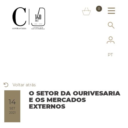
SOBRE NÓS
0
MARCAS
INFORMAÇÃO AO CONSUMIDOR
SERVIÇOS
PT
MAIS CONTRASTARIA
FAQ
Voltar atrás
LOJA ONLINE
O SETOR DA OURIVESARIA
E OS MERCADOS
14
EXTERNOS
SET
2021