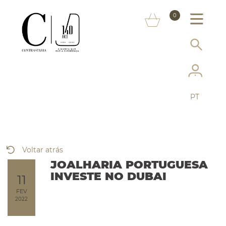
SOBRE NÓS
0
MARCAS
INFORMAÇÃO AO CONSUMIDOR
SERVIÇOS
PT
MAIS CONTRASTARIA
FAQ
Voltar atrás
LOJA ONLINE
JOALHARIA PORTUGUESA
INVESTE NO DUBAI
11
FEV
2022