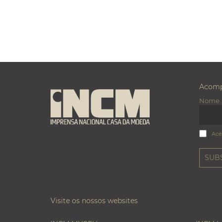
Acomp
Nome
Ace
Visite os nossos websites