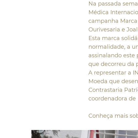
Na passada semana
Médica Internaci
campanha Marca S
Ourivesaria e Joal
Esta marca solidá
normalidade, a um
assinalando este 
que decorreu da 
A representar a I
Moeda que desenh
Contrastaria Patr
coordenadora de 
Conheça mais sob