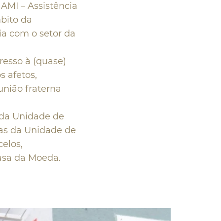
AMI – Assistência
bito da
ia com o setor da
resso à (quase)
s afetos,
união fraterna
a da Unidade de
as da Unidade de
celos,
asa da Moeda.