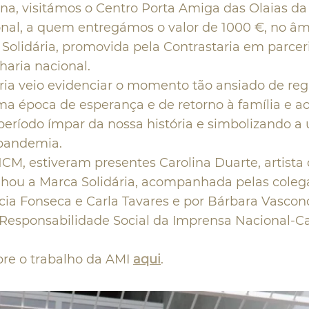
, visitámos o Centro Porta Amiga das Olaias da 
onal, a quem entregámos o valor de 1000 €, no âm
olidária, promovida pela Contrastaria em parcer
haria nacional.
ria veio evidenciar o momento tão ansiado de reg
a época de esperança e de retorno à família e ao
período ímpar da nossa história e simbolizando a 
pandemia.
NCM, estiveram presentes Carolina Duarte, artist
ou a Marca Solidária, acompanhada pelas coleg
ícia Fonseca e Carla Tavares e por Bárbara Vascon
Responsabilidade Social da Imprensa Nacional-C
re o trabalho da AMI
aqui
.