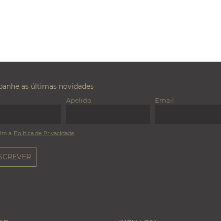
anhe as últimas novidades
Apelido
Email
ito a
Política de Privacidade