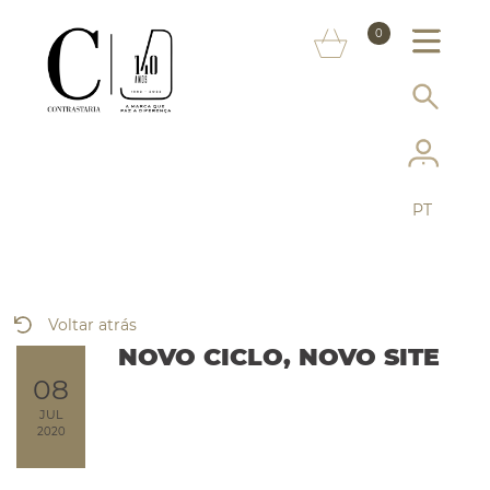
SOBRE NÓS
0
MARCAS
INFORMAÇÃO AO CONSUMIDOR
SERVIÇOS
PT
MAIS CONTRASTARIA
FAQ
Voltar atrás
LOJA ONLINE
NOVO CICLO, NOVO SITE
08
JUL
2020