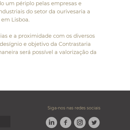
o um périplo pelas empresas e
ndustriais do setor da ourivesaria a
, em Lisboa.
cias e a proximidade com os diversos
desígnio e objetivo da Contrastaria
aneira será possível a valorização da
Siga-nos nas redes sociais
LINKEDIN
FACEBOOK
TWITTER
INSTAGRAM