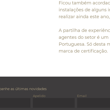
Ficou também acordad
instalações de alguns i
realizar ainda este ano
A partilha de experiên
agentes do setor é um 
Portuguesa. Só desta m
marca de certificação.
anhe as últimas novidades
Apelido
Email