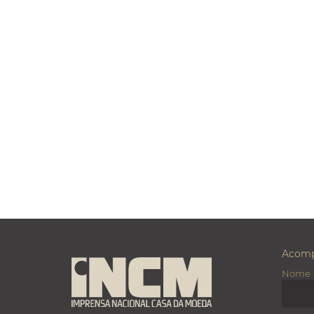
Acomp
Nome