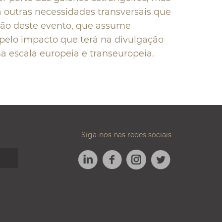
a outras necessidades transversais que
ão deste evento, que assume
 pelo impacto que terá na divulgação
ma escala europeia e transeuropeia.
Siga-nos nas redes sociais
LINKEDIN
FACEBOOK
TWITTER
INSTAGRAM