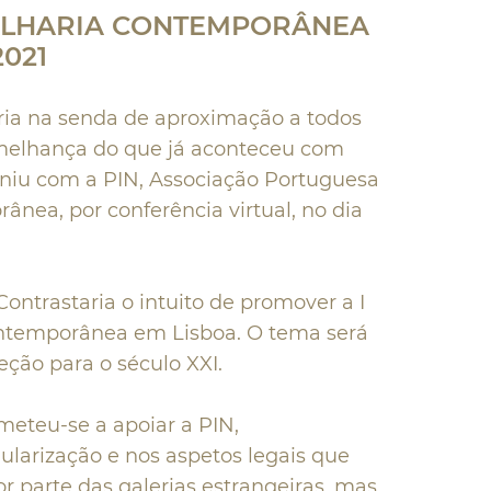
OALHARIA CONTEMPORÂNEA
2021
ria na senda de aproximação a todos
emelhança do que já aconteceu com
uniu com a PIN, Associação Portuguesa
ânea, por conferência virtual, no dia
ontrastaria o intuito de promover a I
ontemporânea em Lisboa. O tema será
eção para o século XXI.
eteu-se a apoiar a PIN,
arização e nos aspetos legais que
r parte das galerias estrangeiras, mas