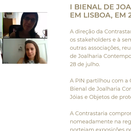
I BIENAL DE J
EM LISBOA, EM 
A direção da Contrasta
os stakeholders e à s
outras associações, re
de Joalharia Contempor
28 de julho.
A PIN partilhou com a C
Bienal de Joalharia C
Jóias e Objetos de prot
A Contrastaria comprom
nomeadamente na regul
norteiam exposições po