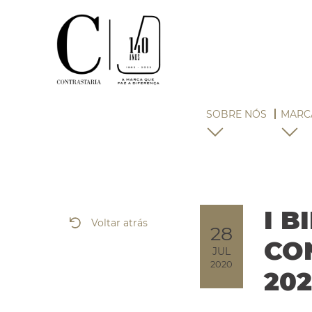
SOBRE NÓS
MARC
I B
Voltar atrás
28
CO
JUL
2020
202