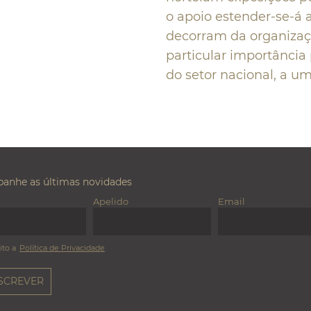
o apoio estender-se-á 
decorram da organizaç
particular importância
do setor nacional, a u
anhe as últimas novidades
Apelido
Email
ito a
Política de Privacidade