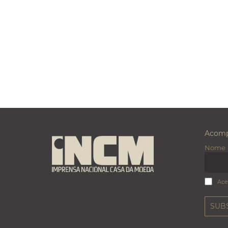
Acomp
Nome
Ace