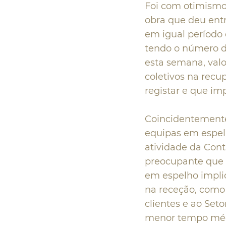
Foi com otimismo
obra que deu entr
em igual período 
tendo o número de
esta semana, valo
coletivos na recu
registar e que im
Coincidentemente
equipas em espel
atividade da Contr
preocupante que 
em espelho impli
na receção, como 
clientes e ao Set
menor tempo médi