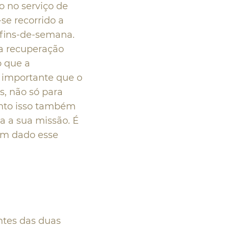
o no serviço de
se recorrido a
 fins-de-semana.
ta recuperação
o que a
É importante que o
s, não só para
nto isso também
a a sua missão. É
têm dado esse
ntes das duas