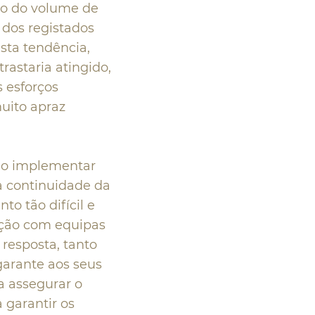
ão do volume de
 dos registados
sta tendência,
rastaria atingido,
 esforços
muito apraz
io implementar
a continuidade da
to tão difícil e
ação com equipas
resposta, tanto
garante aos seus
a assegurar o
garantir os