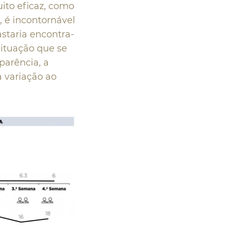
ito eficaz, como
, é incontornável
staria encontra-
situação que se
parência, a
a variação ao