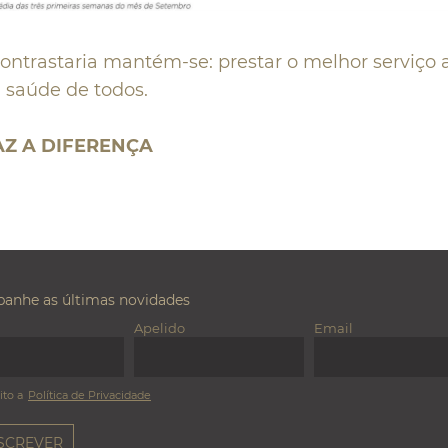
ontrastaria mantém-se: prestar o melhor serviço a
 saúde de todos.
AZ A DIFERENÇA
anhe as últimas novidades
Apelido
Email
ito a
Política de Privacidade