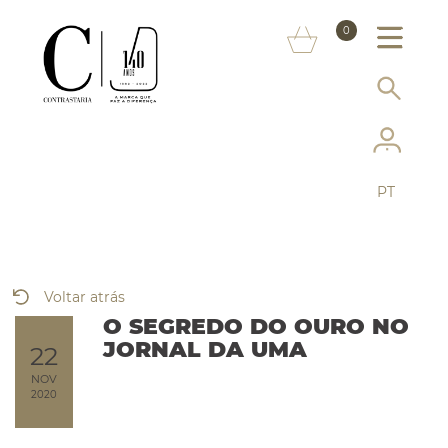
SOBRE NÓS
0
MARCAS
INFORMAÇÃO AO CONSUMIDOR
SERVIÇOS
PT
MAIS CONTRASTARIA
FAQ
Voltar atrás
LOJA ONLINE
O SEGREDO DO OURO NO
JORNAL DA UMA
22
NOV
2020