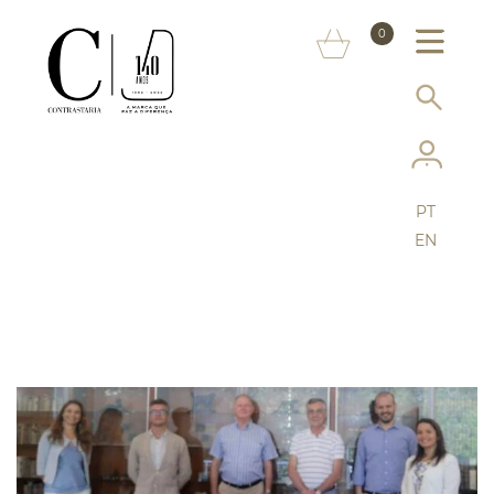
SOBRE NÓS
0
MARCAS
INFORMAÇÃO AO CONSUMIDOR
SERVIÇOS
PT
MAIS CONTRASTARIA
EN
FAQ
LOJA ONLINE