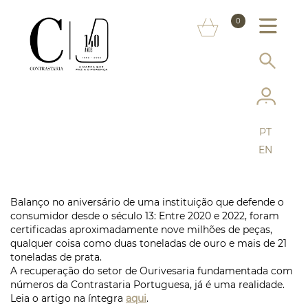
SOBRE NÓS
0
MARCAS
INFORMAÇÃO AO CONSUMIDOR
SERVIÇOS
PT
MAIS CONTRASTARIA
EN
FAQ
Balanço no aniversário de uma instituição que defende o
LOJA ONLINE
consumidor desde o século 13: Entre 2020 e 2022, foram
certificadas aproximadamente nove milhões de peças,
qualquer coisa como duas toneladas de ouro e mais de 21
toneladas de prata.
A recuperação do setor de Ourivesaria fundamentada com
números da Contrastaria Portuguesa, já é uma realidade.
Leia o artigo na íntegra
aqui
.