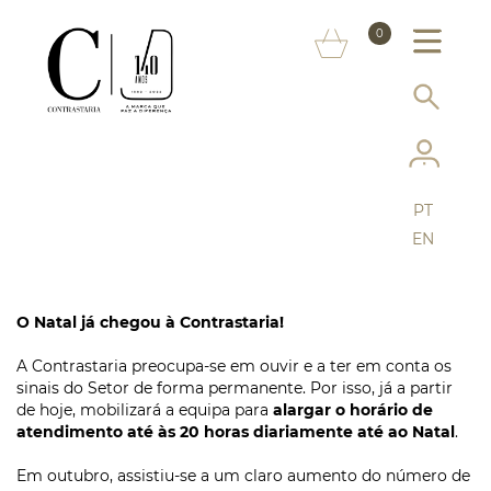
SOBRE NÓS
0
MARCAS
INFORMAÇÃO AO CONSUMIDOR
SERVIÇOS
PT
MAIS CONTRASTARIA
EN
FAQ
O Natal já chegou à Contrastaria!
LOJA ONLINE
A Contrastaria preocupa-se em ouvir e a ter em conta os
sinais do Setor de forma permanente. Por isso, já a partir
de hoje, mobilizará a equipa para
alargar o horário de
atendimento até às 20 horas diariamente até ao Natal
.
Em outubro, assistiu-se a um claro aumento do número de