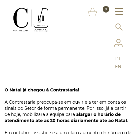
SOBRE NÓS
0
MARCAS
INFORMAÇÃO AO CONSUMIDOR
SERVIÇOS
PT
MAIS CONTRASTARIA
EN
FAQ
O Natal já chegou à Contrastaria!
LOJA ONLINE
A Contrastaria preocupa-se em ouvir e a ter em conta os
sinais do Setor de forma permanente. Por isso, já a partir
de hoje, mobilizará a equipa para
alargar o horário de
atendimento até às 20 horas diariamente até ao Natal
.
Em outubro, assistiu-se a um claro aumento do número de