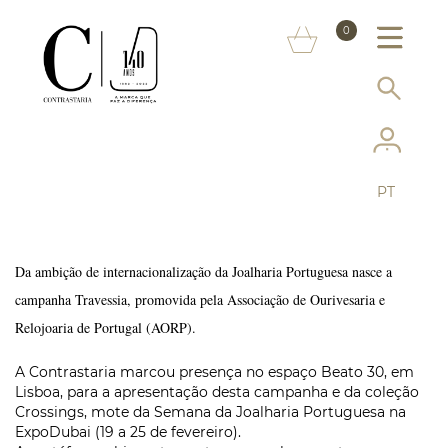
SOBRE NÓS
0
MARCAS
INFORMAÇÃO AO CONSUMIDOR
SERVIÇOS
PT
MAIS CONTRASTARIA
FAQ
Da ambição de internacionalização da Joalharia Portuguesa nasce a
campanha Travessia, promovida pela Associação de Ourivesaria e
LOJA ONLINE
Relojoaria de Portugal (AORP).
A Contrastaria marcou presença no espaço Beato 30, em
Lisboa, para a apresentação desta campanha e da coleção
Crossings,
mote da Semana da Joalharia Portuguesa na
ExpoDubai (19 a 25 de fevereiro).