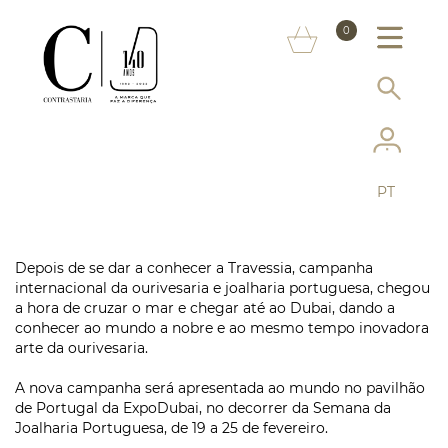
SOBRE NÓS
0
MARCAS
INFORMAÇÃO AO CONSUMIDOR
SERVIÇOS
PT
MAIS CONTRASTARIA
FAQ
Depois de se dar a conhecer a Travessia, campanha
internacional da ourivesaria e joalharia portuguesa, chegou
LOJA ONLINE
a hora de cruzar o mar e chegar até ao Dubai, dando a
conhecer ao mundo a nobre e ao mesmo tempo inovadora
arte da ourivesaria.
A nova campanha será apresentada ao mundo no pavilhão
de Portugal da ExpoDubai, no decorrer da Semana da
Joalharia Portuguesa, de 19 a 25 de fevereiro.