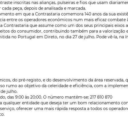
aste inscritas nas alianças, pulseiras e fios que usam diariam
ar cada peça, depois de analisada e marcada.
ento em que a Contrastaria comemora 140 anos da sua existê
ncia entre os operadores económicos num mais eficaz combate à 
a Contrastaria que assume como um dos seus principais eixos a
tos do consumidor, contribuindo também para a valorização e o 
itida no Portugal em Direto, no dia 27 de julho. Pode vê-la, na í
icos, do pré-registo, e do desenvolvimento da área reservada, 
 rumo ao objetivo da celeridade e eficiência, com a implemen
de julho.
ado, das 9:00 às 20:00. O número mantém-se: 217 810 870
a qualquer entidade que deseja ter um bom relacionamento com o
 serviço, oferecer uma mais rápida resposta a todos os operad
co.