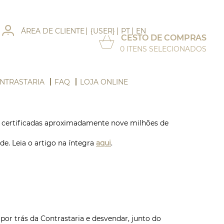
ÁREA DE CLIENTE
{USER}
PT
EN
CESTO DE COMPRAS
0
ITENS SELECIONADOS
NTRASTARIA
FAQ
LOJA ONLINE
am certificadas aproximadamente nove milhões de
e. Leia o artigo na íntegra
aqui
.
or trás da Contrastaria e desvendar, junto do