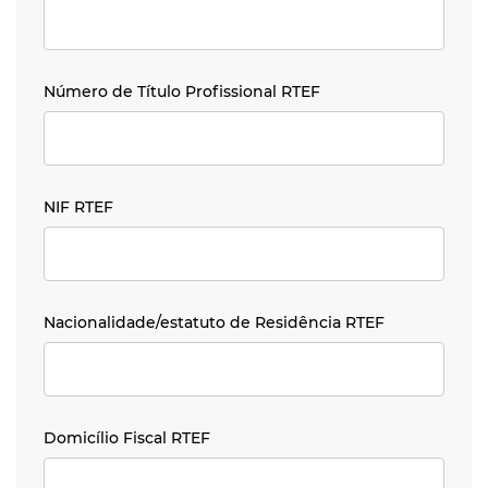
Número de Título Profissional RTEF
Número de Título Profissional RTEF
NIF RTEF
NIF RTEF
Nacionalidade/estatuto de Residência RTEF
Nacionalidade/estatuto de Residência RTEF
Domicílio Fiscal RTEF
Domicílio Fiscal RTEF