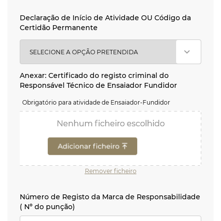
Declaração de Início de Atividade OU Código da Certid
Declaração de Início de Atividade OU Código da
Certidão Permanente
Anexar: Certificado do registo criminal do Responsável
Anexar: Certificado do registo criminal do
Responsável Técnico de Ensaiador Fundidor
Obrigatório para atividade de Ensaiador-Fundidor
Nenhum ficheiro escolhido
Nenhum ficheiro escolhido
Nenhum ficheiro escolhido
Remover ficheiro
Número de Registo da Marca de Responsabilidade ( Nº 
Número de Registo da Marca de Responsabilidade
( Nº do punção)