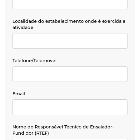
Localidade do estabelecimento onde é exercida a ativi
Localidade do estabelecimento onde é exercida a
atividade
Telefone/Telemóvel
Telefone/Telemóvel
Email
Email
Nome do Responsável Técnico de Ensaiador-Fundidor (
Nome do Responsável Técnico de Ensaiador-
Fundidor (RTEF)