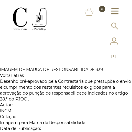
SOBRE NÓS
0
MARCAS
INFORMAÇÃO AO CONSUMIDOR
SERVIÇOS
PT
MAIS CONTRASTARIA
IMAGEM DE MARCA DE RESPONSABILIDADE 339
Voltar atrás
FAQ
Desenho pré-aprovado pela Contrastaria que pressupõe o envio
e cumprimento dos restantes requisitos exigidos para a
LOJA ONLINE
aprovação do punção de responsabilidade indicados no artigo
28.º do RJOC .
Autor:
INCM
Coleção:
Imagem para Marca de Responsabilidade
Data de Publicação: