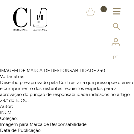
SOBRE NÓS
0
MARCAS
INFORMAÇÃO AO CONSUMIDOR
SERVIÇOS
PT
MAIS CONTRASTARIA
IMAGEM DE MARCA DE RESPONSABILIDADE 340
Voltar atrás
FAQ
Desenho pré-aprovado pela Contrastaria que pressupõe o envio
e cumprimento dos restantes requisitos exigidos para a
LOJA ONLINE
aprovação do punção de responsabilidade indicados no artigo
28.º do RJOC .
Autor:
INCM
Coleção:
Imagem para Marca de Responsabilidade
Data de Publicação: