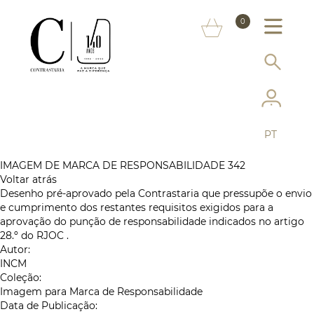
SOBRE NÓS
0
MARCAS
INFORMAÇÃO AO CONSUMIDOR
SERVIÇOS
PT
MAIS CONTRASTARIA
IMAGEM DE MARCA DE RESPONSABILIDADE 342
Voltar atrás
FAQ
Desenho pré-aprovado pela Contrastaria que pressupõe o envio
e cumprimento dos restantes requisitos exigidos para a
LOJA ONLINE
aprovação do punção de responsabilidade indicados no artigo
28.º do RJOC .
Autor:
INCM
Coleção:
Imagem para Marca de Responsabilidade
Data de Publicação: