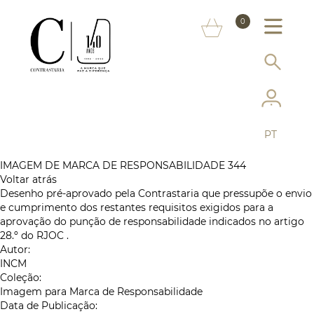
SOBRE NÓS
0
MARCAS
INFORMAÇÃO AO CONSUMIDOR
SERVIÇOS
PT
MAIS CONTRASTARIA
IMAGEM DE MARCA DE RESPONSABILIDADE 344
Voltar atrás
FAQ
Desenho pré-aprovado pela Contrastaria que pressupõe o envio
e cumprimento dos restantes requisitos exigidos para a
LOJA ONLINE
aprovação do punção de responsabilidade indicados no artigo
28.º do RJOC .
Autor:
INCM
Coleção:
Imagem para Marca de Responsabilidade
Data de Publicação: