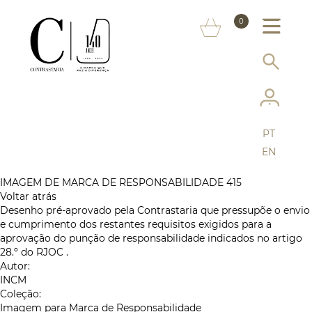
SOBRE NÓS
0
MARCAS
INFORMAÇÃO AO CONSUMIDOR
SERVIÇOS
PT
MAIS CONTRASTARIA
EN
FAQ
IMAGEM DE MARCA DE RESPONSABILIDADE 415
Voltar atrás
Desenho pré-aprovado pela Contrastaria que pressupõe o envio
LOJA ONLINE
e cumprimento dos restantes requisitos exigidos para a
aprovação do punção de responsabilidade indicados no artigo
28.º do RJOC .
Autor:
INCM
Coleção:
Imagem para Marca de Responsabilidade