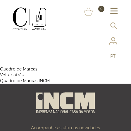
SOBRE NÓS
0
MARCAS
INFORMAÇÃO AO CONSUMIDOR
SERVIÇOS
PT
MAIS CONTRASTARIA
Quadro de Marcas
Voltar atrás
FAQ
Quadro de Marcas INCM
LOJA ONLINE
Acompanhe as últimas novidades