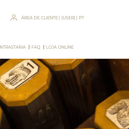
ÁREA DE CLIENTE
{USER}
PT
NTRASTARIA
FAQ
LOJA ONLINE