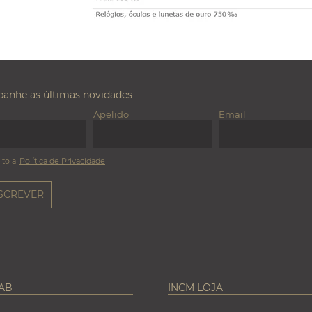
anhe as últimas novidades
Apelido
Email
ito a
Política de Privacidade
LAB
INCM LOJA