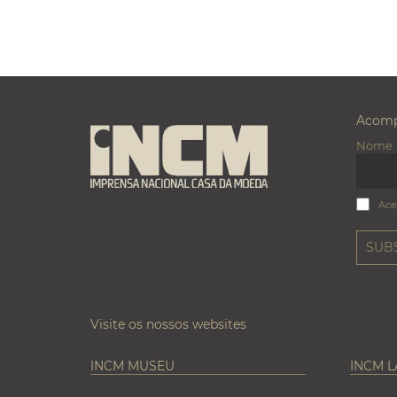
Acomp
Nome
Ace
Visite os nossos websites
INCM MUSEU
INCM 