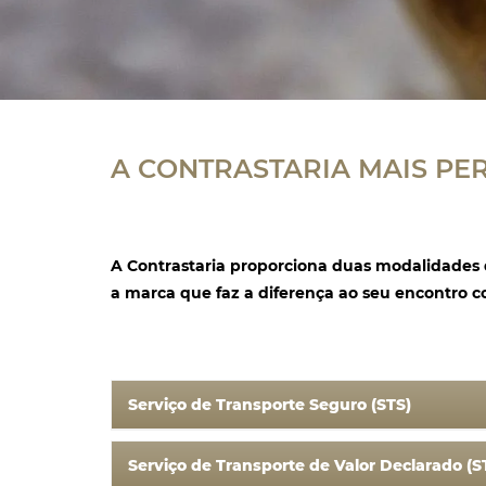
A CONTRASTARIA MAIS PER
A Contrastaria proporciona duas modalidades
a marca que faz a diferença ao seu encontro 
Serviço de Transporte Seguro (STS)
O Serviço de Transporte Seguro (STS) é uma d
Serviço de Transporte de Valor Declarado (
seguro de obra prestado pela Contrastaria que