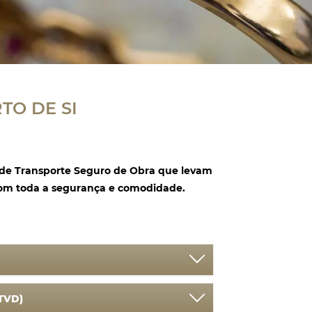
TO DE SI
 de Transporte Seguro de Obra que levam
com toda a segurança e comodidade.
as modalidades do serviço de transporte
STVD)
 assegura o transporte (recolha e entrega)