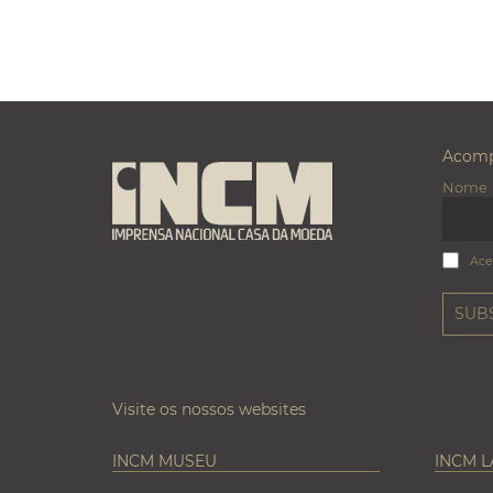
Acomp
Nome
Ace
Visite os nossos websites
INCM MUSEU
INCM 