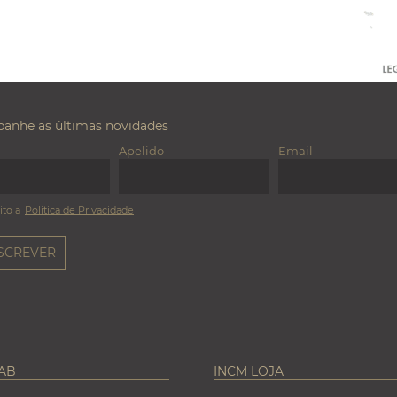
anhe as últimas novidades
Apelido
Email
ito a
Política de Privacidade
LAB
INCM LOJA