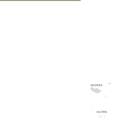
saio e Marcação.
STVD) é uma das modalidades do serviço de
astaria que assegura a entrega de artigos
ção.