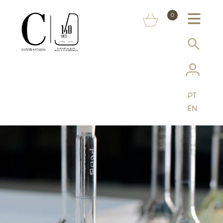
SOBRE NÓS
0
MARCAS
INFORMAÇÃO AO CONSUMIDOR
SERVIÇOS
PT
MAIS CONTRASTARIA
EN
FAQ
LOJA ONLINE