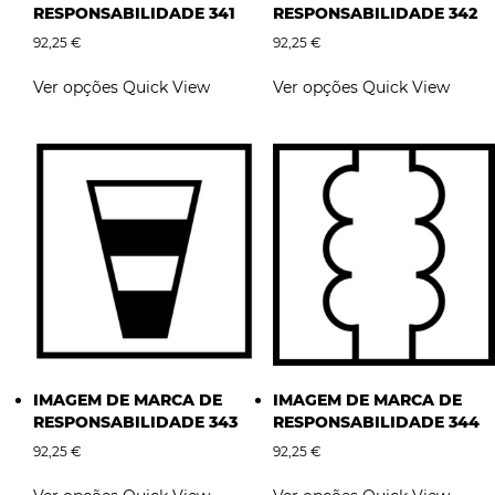
RESPONSABILIDADE 341
RESPONSABILIDADE 342
92,25
€
92,25
€
This
This
Ver opções
Quick View
Ver opções
Quick View
product
product
has
has
multiple
multiple
variants.
variants.
The
The
options
options
may
may
be
be
chosen
chosen
on
on
the
the
product
product
page
page
IMAGEM DE MARCA DE
IMAGEM DE MARCA DE
RESPONSABILIDADE 343
RESPONSABILIDADE 344
92,25
€
92,25
€
This
This