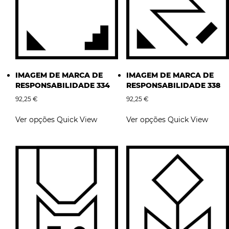
IMAGEM DE MARCA DE
IMAGEM DE MARCA DE
RESPONSABILIDADE 334
RESPONSABILIDADE 338
92,25
€
92,25
€
This
This
Ver opções
Quick View
Ver opções
Quick View
product
product
has
has
multiple
multiple
variants.
variants.
The
The
options
options
may
may
be
be
chosen
chosen
on
on
the
the