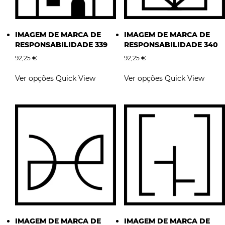
product
product
page
page
IMAGEM DE MARCA DE
IMAGEM DE MARCA DE
RESPONSABILIDADE 339
RESPONSABILIDADE 340
92,25
€
92,25
€
This
This
Ver opções
Quick View
Ver opções
Quick View
product
product
has
has
multiple
multiple
variants.
variants.
The
The
options
options
may
may
be
be
chosen
chosen
on
on
the
the
product
product
page
page
IMAGEM DE MARCA DE
IMAGEM DE MARCA DE