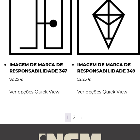
The
The
options
options
may
may
be
be
chosen
chosen
on
on
the
the
product
product
page
page
IMAGEM DE MARCA DE
IMAGEM DE MARCA DE
RESPONSABILIDADE 347
RESPONSABILIDADE 349
92,25
€
92,25
€
This
This
Ver opções
Quick View
Ver opções
Quick View
product
product
has
has
multiple
multiple
variants.
variants.
1
2
→
The
The
options
options
may
may
be
be